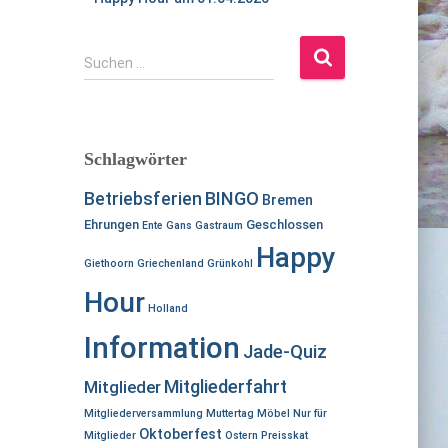
S
Suchen …
u
c
h
e
Schlagwörter
n
n
BINGO
Betriebsferien
Bremen
a
Ehrungen
Geschlossen
Ente
Gans
Gastraum
c
Happy
h
Giethoorn
Griechenland
Grünkohl
:
Hour
Holland
Information
Jade-Quiz
Mitgliederfahrt
Mitglieder
Mitgliederversammlung
Muttertag
Möbel
Nur für
Oktoberfest
Mitglieder
Ostern
Preisskat