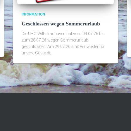
INFORMATION
Geschlossen wegen Sommerurlaub
Die UHG Wilhelmshaven hat vom 04.07.26 bis
zum 28.07.26 wegen Sommerurlaub
geschlossen. Am 29.07.26 sind wir wieder für
unsere Gäste da.