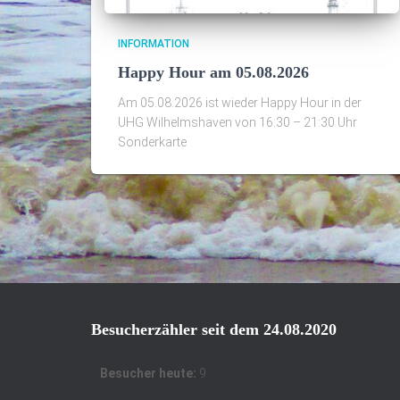
INFORMATION
Happy Hour am 05.08.2026
Am 05.08.2026 ist wieder Happy Hour in der
UHG Wilhelmshaven von 16:30 – 21:30 Uhr
Sonderkarte
Besucherzähler seit dem 24.08.2020
Besucher heute:
9