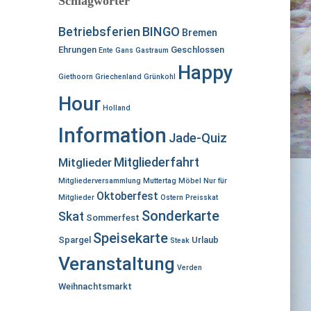
Schlagwörter
n
n
BINGO
Betriebsferien
Bremen
a
Ehrungen
Geschlossen
c
Ente
Gans
Gastraum
h
Happy
Giethoorn
Griechenland
Grünkohl
:
Hour
Holland
Information
Jade-Quiz
Mitgliederfahrt
Mitglieder
Mitgliederversammlung
Muttertag
Möbel
Nur für
Oktoberfest
Mitglieder
Ostern
Preisskat
Sonderkarte
Skat
Sommerfest
Speisekarte
Spargel
Urlaub
Steak
Veranstaltung
Verden
Weihnachtsmarkt