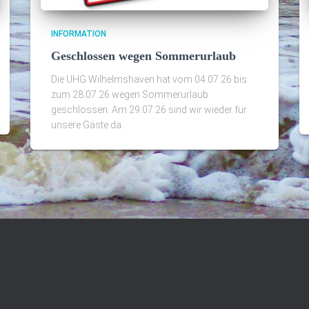
INFORMATION
Geschlossen wegen Sommerurlaub
Die UHG Wilhelmshaven hat vom 04.07.26 bis
zum 28.07.26 wegen Sommerurlaub
geschlossen. Am 29.07.26 sind wir wieder für
unsere Gäste da.