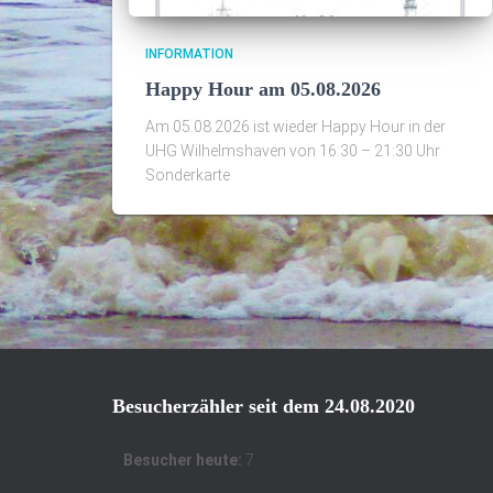
INFORMATION
Happy Hour am 05.08.2026
Am 05.08.2026 ist wieder Happy Hour in der
UHG Wilhelmshaven von 16:30 – 21:30 Uhr
Sonderkarte
Besucherzähler seit dem 24.08.2020
Besucher heute:
7