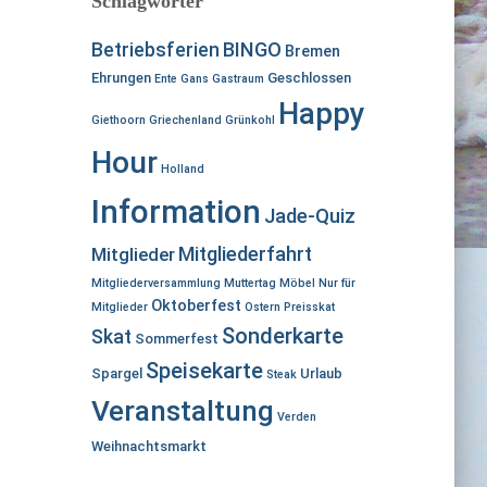
Schlagwörter
n
n
BINGO
Betriebsferien
Bremen
a
Ehrungen
Geschlossen
c
Ente
Gans
Gastraum
h
Happy
Giethoorn
Griechenland
Grünkohl
:
Hour
Holland
Information
Jade-Quiz
Mitgliederfahrt
Mitglieder
Mitgliederversammlung
Muttertag
Möbel
Nur für
Oktoberfest
Mitglieder
Ostern
Preisskat
Sonderkarte
Skat
Sommerfest
Speisekarte
Spargel
Urlaub
Steak
Veranstaltung
Verden
Weihnachtsmarkt